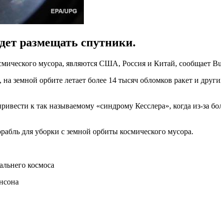
удет размещать спутники.
ического мусора, являются США, Россия и Китай, сообщает Busi
 на земной орбите летает более 14 тысяч обломков ракет и дру
ривести к так называемому «синдрому Кесслера», когда из-за бо
рабль для уборки с земной орбиты космического мусора.
альнего космоса
энсона