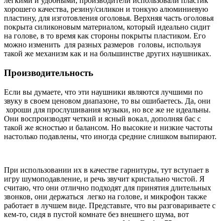
легкими и удобными, производители использовали пластик
хорошего качества, резину/силикон и тонкую алюминиевую
пластину, для изготовления оголовья. Верхняя часть оголовья
покрыта силиконовым материалом, который идеально сидит
на голове, в то время как стороны покрыты пластиком. Его
можно изменить для разных размеров головы, используя
такой же механизм как и на большинстве других наушниках.
Производительность
Если вы думаете, что эти наушники являются лучшими по
звуку в своем ценовом диапазоне, то вы ошибаетесь. Да, они
хороши для прослушивания музыки, но все же не идеальны.
Они воспроизводят четкий и ясный вокал, дополняя бас с
такой же ясностью и балансом. Но высокие и низкие частоты
настолько подавлены, что иногда средние слишком выпирают.
При использовании их в качестве гарнитуры, тут вступает в
игру шумоподавление, и речь звучит кристально чистой. Я
считаю, что они отлично подходят для принятия длительных
звонков, они держаться легко на голове, и микрофон также
работает в лучшем виде. Представьте, что вы разговариваете с
кем-то, сидя в пустой комнате без внешнего шума, вот