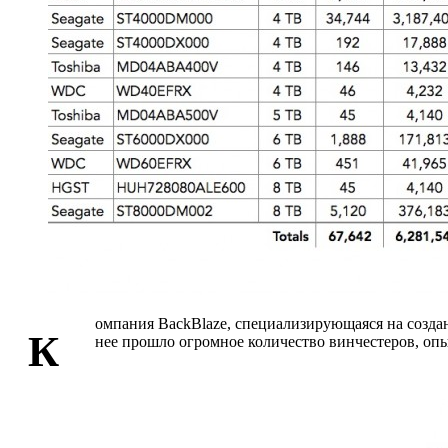
омпания BackBlaze, специализирующаяся на создан
К
нее прошло огромное количество винчестеров, оп