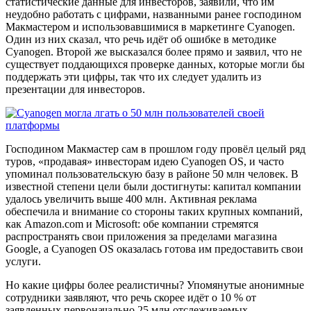
статистические данные для инвесторов, заявили, что им
неудобно работать с цифрами, названными ранее господином
Макмастером и использовавшимися в маркетинге Cyanogen.
Один из них сказал, что речь идёт об ошибке в методике
Cyanogen. Второй же высказался более прямо и заявил, что не
существует поддающихся проверке данных, которые могли бы
поддержать эти цифры, так что их следует удалить из
презентации для инвесторов.
Господином Макмастер сам в прошлом году провёл целый ряд
туров, «продавая» инвесторам идею Cyanogen OS, и часто
упоминал пользовательскую базу в районе 50 млн человек. В
известной степени цели были достигнуты: капитал компании
удалось увеличить выше 400 млн. Активная реклама
обеспечила и внимание со стороны таких крупных компаний,
как Amazon.com и Microsoft: обе компании стремятся
распространять свои приложения за пределами магазина
Google, а Cyanogen OS оказалась готова им предоставить свои
услуги.
Но какие цифры более реалистичны? Упомянутые анонимные
сотрудники заявляют, что речь скорее идёт о 10 % от
заявленных первоначально 25 млн отслеживаемых