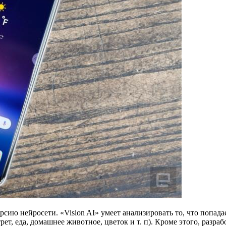
сию нейросети. «Vision AI» умеет анализировать то, что попада
ет, еда, домашнее животное, цветок и т. п). Кроме этого, разра