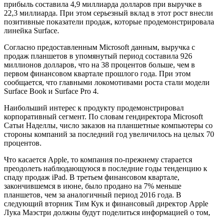
прибыль составила 4,9 миллиарда долларов при выручке в
22,3 миллиарда. При этом серьезный вклад в этот рост внесли
позитивные показатели продаж, которые продемонстрировала
линейка Surface.
Согласно предоставленным Microsoft данным, выручка с
продаж планшетов в упомянутый период составила 926
миллионов долларов, что на 38 процентов больше, чем в
первом финансовом квартале прошлого года. При этом
сообщается, что главными локомотивами роста стали модели
Surface Book и Surface Pro 4.
Наибольший интерес к продукту продемонстрировал
корпоративный сегмент. По словам гендиректора Microsoft
Сатьи Наделлы, число заказов на планшетные компьютеры со
стороны компаний за последний год увеличилось на целых 70
процентов.
Что касается Apple, то компания по-прежнему старается
преодолеть наблюдающуюся в последние годы тенденцию к
спаду продаж iPad. В третьем финансовом квартале,
закончившемся в июне, было продано на 7% меньше
планшетов, чем за аналогичный период 2016 года. В
следующий вторник Тим Кук и финансовый директор Apple
Лука Маэстри должны будут поделиться информацией о том,