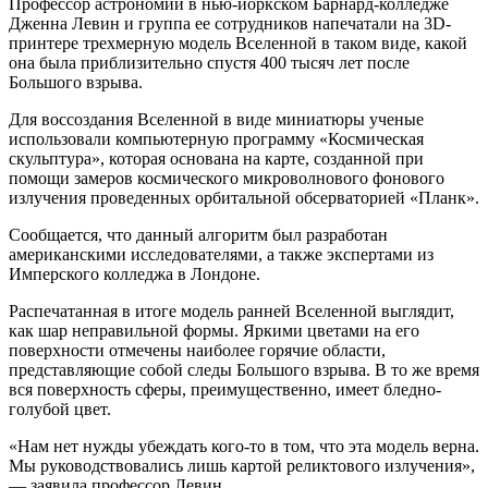
Профессор астрономии в нью-йоркском Барнард-колледже
Дженна Левин и группа ее сотрудников напечатали на 3D-
принтере трехмерную модель Вселенной в таком виде, какой
она была приблизительно спустя 400 тысяч лет после
Большого взрыва.
Для воссоздания Вселенной в виде миниатюры ученые
использовали компьютерную программу «Космическая
скульптура», которая основана на карте, созданной при
помощи замеров космического микроволнового фонового
излучения проведенных орбитальной обсерваторией «Планк».
Сообщается, что данный алгоритм был разработан
американскими исследователями, а также экспертами из
Имперского колледжа в Лондоне.
Распечатанная в итоге модель ранней Вселенной выглядит,
как шар неправильной формы. Яркими цветами на его
поверхности отмечены наиболее горячие области,
представляющие собой следы Большого взрыва. В то же время
вся поверхность сферы, преимущественно, имеет бледно-
голубой цвет.
«Нам нет нужды убеждать кого-то в том, что эта модель верна.
Мы руководствовались лишь картой реликтового излучения»,
— заявила профессор Левин.