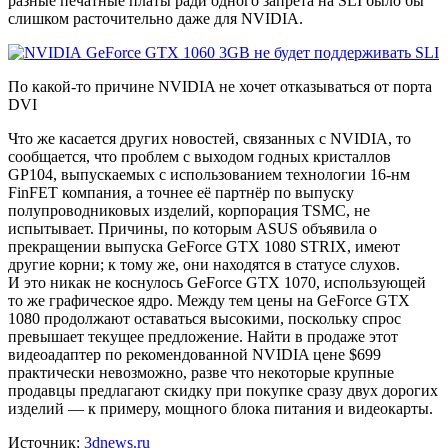
разные печатные платы ради одного запрета на SLI было бы
слишком расточительно даже для NVIDIA.
По какой-то причине NVIDIA не хочет отказываться от порта
DVI
Что же касается других новостей, связанных с NVIDIA, то
сообщается, что проблем с выходом годных кристаллов
GP104, выпускаемых с использованием технологии 16-нм
FinFET компания, а точнее её партнёр по выпуску
полупроводниковых изделий, корпорация TSMC, не
испытывает. Причины, по которым ASUS объявила о
прекращении выпуска GeForce GTX 1080 STRIX, имеют
другие корни; к тому же, они находятся в статусе слухов.
И это никак не коснулось GeForce GTX 1070, использующей
то же графическое ядро. Между тем цены на GeForce GTX
1080 продолжают оставаться высокими, поскольку спрос
превышает текущее предложение. Найти в продаже этот
видеоадаптер по рекомендованной NVIDIA цене $699
практически невозможно, разве что некоторые крупные
продавцы предлагают скидку при покупке сразу двух дорогих
изделий — к примеру, мощного блока питания и видеокарты.
Источник:
3dnews.ru