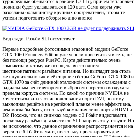
турборежиме обещаются в районе 1,7 ГГц, причём теплопакет
новинки будет укладываться в 120 ватт. Сами карты уже
разосланы большинству крупных обозревателей, чтобы те
успели подготовить обзоры ко дню анонса.
Вид сзади. Разъём SLI отсутствует
Первые подробные фотоснимки эталонной модели GeForce
GTX 1060 Founders Edition уже успели просочиться в сеть, не
без помощи ресурса PurePC. Карта действительно очень
компактна и к тому же оснащена всего одним
шестиконтактным разъёмом питания. Но выглядит она столь
же внушительно как и её старшие сёстры GeForce GTX 1080 и
GTX 1070 за счёт длинной эталонной системы охлаждения с
радиальным вентилятором и выбросом нагретого воздуха за
пределы корпуса системы. По какой-то причине NVIDIA не
хочет отказываться от использования порта DVI, поэтому
выхлопная решётка на крепёжной планке менее эффективна,
чем могла бы быть, используй компания лишь порты HDMI и
DP. Похоже, что на снимках модель с 3 Гбайт видеопамяти,
поскольку разъёмы для мостиков SLI напрочь отсутствуют. Но
не исключено, что данное ограничение распространяется и на
версию с 6 Гбайт памяти, поскольку проектировать две