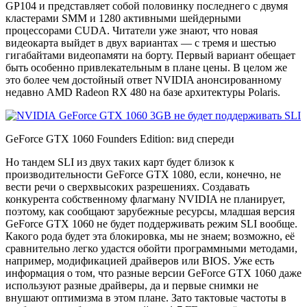
GP104 и представляет собой половинку последнего с двумя
кластерами SMM и 1280 активными шейдерными
процессорами CUDA. Читатели уже знают, что новая
видеокарта выйдет в двух вариантах — с тремя и шестью
гигабайтами видеопамяти на борту. Первый вариант обещает
быть особенно привлекательным в плане цены. В целом же
это более чем достойный ответ NVIDIA анонсированному
недавно AMD Radeon RX 480 на базе архитектуры Polaris.
GeForce GTX 1060 Founders Edition: вид спереди
Но тандем SLI из двух таких карт будет близок к
производительности GeForce GTX 1080, если, конечно, не
вести речи о сверхвысоких разрешениях. Создавать
конкурента собственному флагману NVIDIA не планирует,
поэтому, как сообщают зарубежные ресурсы, младшая версия
GeForce GTX 1060 не будет поддерживать режим SLI вообще.
Какого рода будет эта блокировка, мы не знаем; возможно, её
сравнительно легко удастся обойти программными методами,
например, модификацией драйверов или BIOS. Уже есть
информация о том, что разные версии GeForce GTX 1060 даже
используют разные драйверы, да и первые снимки не
внушают оптимизма в этом плане. Зато тактовые частоты в