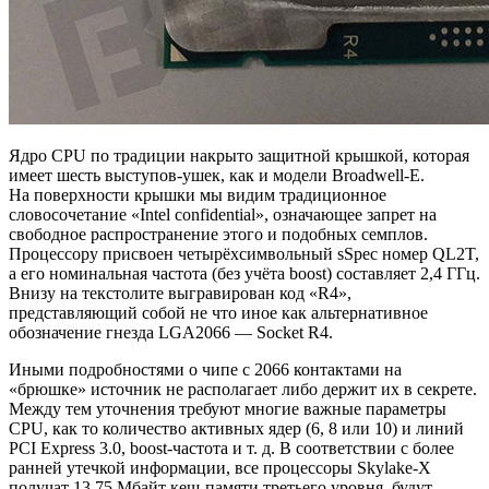
Ядро CPU по традиции накрыто защитной крышкой, которая
имеет шесть выступов-ушек, как и модели Broadwell-E.
На поверхности крышки мы видим традиционное
словосочетание «Intel confidential», означающее запрет на
свободное распространение этого и подобных семплов.
Процессору присвоен четырёхсимвольный sSpec номер QL2T,
а его номинальная частота (без учёта boost) составляет 2,4 ГГц.
Внизу на текстолите выгравирован код «R4»,
представляющий собой не что иное как альтернативное
обозначение гнезда LGA2066 — Socket R4.
Иными подробностями о чипе с 2066 контактами на
«брюшке» источник не располагает либо держит их в секрете.
Между тем уточнения требуют многие важные параметры
CPU, как то количество активных ядер (6, 8 или 10) и линий
PCI Express 3.0, boost-частота и т. д. В соответствии с более
ранней утечкой информации, все процессоры Skylake-X
получат 13,75 Мбайт кеш-памяти третьего уровня, будут