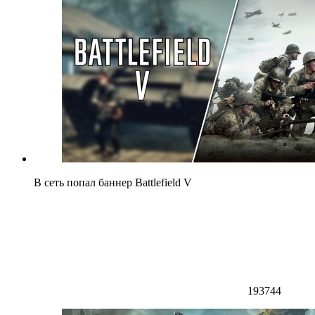
В сеть попал баннер Battlefield V
193744