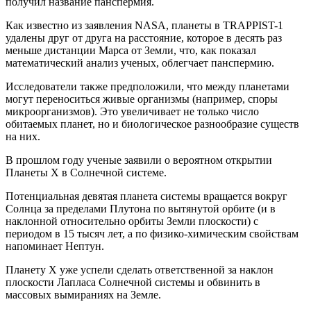
получил название панспермия.
Как известно из заявления NASA, планеты в TRAPPIST-1
удалены друг от друга на расстояние, которое в десять раз
меньше дистанции Марса от Земли, что, как показал
математический анализ ученых, облегчает панспермию.
Исследователи также предположили, что между планетами
могут переноситься живые организмы (например, споры
микроорганизмов). Это увеличивает не только число
обитаемых планет, но и биологическое разнообразие существ
на них.
В прошлом году ученые заявили о вероятном открытии
Планеты Х в Солнечной системе.
Потенциальная девятая планета системы вращается вокруг
Солнца за пределами Плутона по вытянутой орбите (и в
наклонной относительно орбиты Земли плоскости) с
периодом в 15 тысяч лет, а по физико-химическим свойствам
напоминает Нептун.
Планету X уже успели сделать ответственной за наклон
плоскости Лапласа Солнечной системы и обвинить в
массовых вымираниях на Земле.