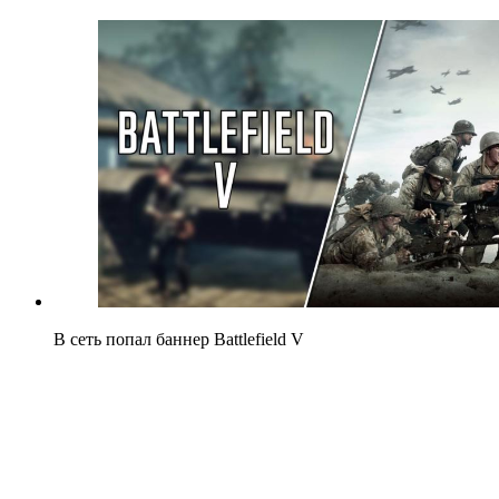
В сеть попал баннер Battlefield V