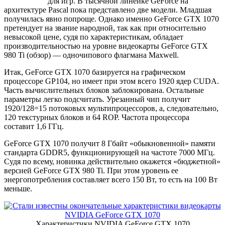
для игр. В тысячной линейке GeForce на
архитектуре Pascal пока представлено две модели. Младшая
получилась явно попроще. Однако именно GeForce GTX 1070
претендует на звание народной, так как при относительно
невысокой цене, судя по характеристикам, обладает
производительностью на уровне видеокарты GeForce GTX
980 Ti (обзор) — одночипового флагмана Maxwell.
Итак, GeForce GTX 1070 базируется на графическом
процессоре GP104, но имеет при этом всего 1920 ядер CUDA.
Часть вычислительных блоков заблокирована. Остальные
параметры легко подсчитать. Урезанный чип получит
1920/128=15 потоковых мультипроцессоров, а, следовательно,
120 текстурных блоков и 64 ROP. Частота процессора
составит 1,6 ГГц.
GeForce GTX 1070 получит 8 Гбайт «обыкновенной» памяти
стандарта GDDR5, функционирующей на частоте 7000 МГц.
Судя по всему, новинка действительно окажется «бюджетной»
версией GeForce GTX 980 Ti. При этом уровень ее
энергопотребления составляет всего 150 Вт, то есть на 100 Вт
меньше.
Характеристики NVIDIA GeForce GTX 1070