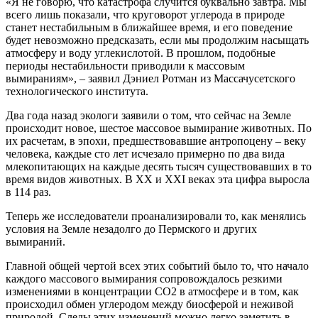
«Я не говорю, что катастрофа случится буквально завтра. Мы
всего лишь показали, что круговорот углерода в природе
станет нестабильным в ближайшее время, и его поведение
будет невозможно предсказать, если мы продолжим насыщать
атмосферу и воду углекислотой. В прошлом, подобные
периоды нестабильности приводили к массовым
вымираниям», – заявил Дэниел Ротман из Массачусетского
технологического института.
Два года назад экологи заявили о том, что сейчас на Земле
происходит новое, шестое массовое вымирание животных. По
их расчетам, в эпохи, предшествовавшие антропоцену – веку
человека, каждые сто лет исчезало примерно по два вида
млекопитающих на каждые десять тысяч существовавших в то
время видов животных. В XX и XXI веках эта цифра выросла
в 114 раз.
Теперь же исследователи проанализировали то, как менялись
условия на Земле незадолго до Пермского и других
вымираний.
Главной общей чертой всех этих событий было то, что начало
каждого массового вымирания сопровождалось резкими
изменениями в концентрации СО2 в атмосфере и в том, как
происходил обмен углеродом между биосферой и неживой
природой. Следы этих изменений можно легко заметить в