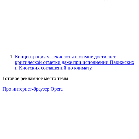
Концентрация углекислоты в океане достигнет
критической отметки даже при исполнении Парижских
и Киотских соглашений по климату.
Готовое рекламное место темы
Про интернет-браузер Opera