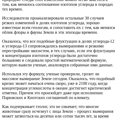
том, как менялось соотношение изотопов углерода в породах
тех времен.
Исследователи проанализировали остальные 30 случаев
резких изменений в долях изотопов углерода, хорошо
известные всем геологам, и сопоставить их с тем, как менялся
облик флоры и фауны Земли в эти эпизоды времени.
Оказалось, что все подобные флуктуации в долях углерода-12
и углерода-13 сопровождались вымираниями и резкими
перестройками экосистем, в тех случаях, если эти флуктуации
в концентрации изотопов углерода были достаточно
большими и следовали простой математической формуле,
которую вывели ученые, анализируя собранные ими данные.
Используя эту формулу, ученые проверили, грозит ли
массовое вымирание Земле сегодня. Оказалось, что подобный
кризис может начаться очень скоро, уже в 2100 году, когда
концентрация углекислоты в океане достигнет критической
отметки. Причем это произойдет даже при исполнении
Парижских и Киотских соглашений по климату.
Как подчеркивает геолог, это не означает, что многие
животные сразу исчезнут с лица Земли – процесс вымирания
может затянуться на десятки или сотни тысяч лет, за время