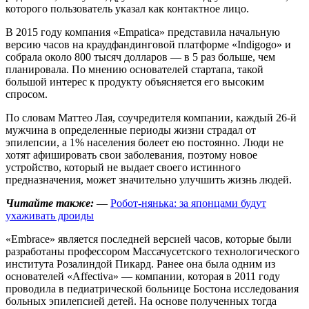
которого пользователь указал как контактное лицо.
В 2015 году компания «Empatica» представила начальную
версию часов на краудфандинговой платформе «Indigogo» и
собрала около 800 тысяч долларов — в 5 раз больше, чем
планировала. По мнению основателей стартапа, такой
большой интерес к продукту объясняется его высоким
спросом.
По словам Маттео Лая, соучредителя компании, каждый 26-й
мужчина в определенные периоды жизни страдал от
эпилепсии, а 1% населения болеет ею постоянно. Люди не
хотят афишировать свои заболевания, поэтому новое
устройство, который не выдает своего истинного
предназначения, может значительно улучшить жизнь людей.
Читайте также:
—
Робот-нянька: за японцами будут
ухаживать дроиды
«Embrace» является последней версией часов, которые были
разработаны профессором Массачусетского технологического
института Розалиндой Пикард. Ранее она была одним из
основателей «Affectiva» — компании, которая в 2011 году
проводила в педиатрической больнице Бостона исследования
больных эпилепсией детей. На основе полученных тогда