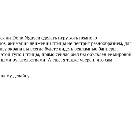
лся ли Dong Nguyen сделать игру хоть немного
Bros, анимация движений птицы не пестрит разнообразием, для
изу экрана вы всегда будете видеть рекламные баннеры,
а этой тупой птицы, прямо сейчас был бы объявлен ее мировой
ными ругательствами. А еще, я также уверен, что сам
ашему девайсу.