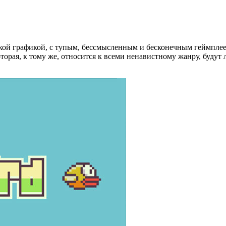
лоской графикой, с тупым, бессмысленным и бесконечным геймпл
рая, к тому же, относится к всеми ненавистному жанру, будут л