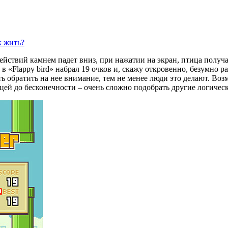
действий камнем падет вниз, при нажатии на экран, птица получ
в «Flappy bird» набрал 19 очков и, скажу откровенно, безумно 
ить обратить на нее внимание, тем не менее люди это делают. В
ей до бесконечности – очень сложно подобрать другие логическ