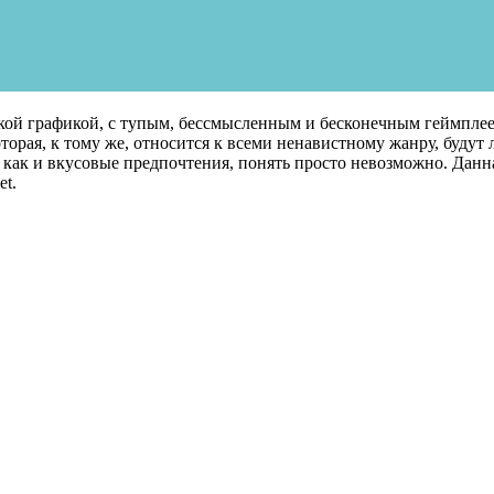
лоской графикой, с тупым, бессмысленным и бесконечным геймпл
рая, к тому же, относится к всеми ненавистному жанру, будут л
зг, как и вкусовые предпочтения, понять просто невозможно. Да
et.