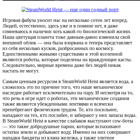
Игровая фабула уносит нас на несколько сотен лет вперед.
Людей, естественно, здесь уже и в помине нет, я даже
сомневаюсь в наличии хоть какой-то биологической жизни.
Наша цветущая планета тоже давным-давно изменила свой
внешний облик — она была взорвана и теперь представляет
из себя несколько кусков, разбросанных по космосу.
Единственными живыми существами в этой вселенной
являются роботы, которые поделены на враждующие касты.
Следовательно, мирные времена даже без людей никак
настать не могут.
Самым ценным ресурсом в SteamWorld Heist является вода, а
сложилось это по причине того, что наше механическое
наследие работает исключительно на пару. И несмотря на то,
что речь в игре идет о роботах, эти механические создания
также являются убежденными лентяями и всячески
пренебрегают физическим трудом. Те, кто посильнее,
нападают на тех, кто послабее, и забирают у них запасы воды.
В SteamWorld Heist в качестве слабаков выступают cow-боты
— это такие добродушные парни, которые вспахивают
остатки земли и добывают воду. Именно на них совершают
нападки бандиты из клана железка, а также элитное