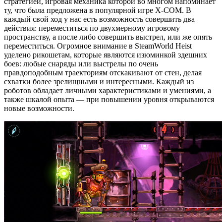
стратегией, игровая механика которой во многом напоминает
ту, что была предложена в популярной игре X-COM. В
каждый свой ход у нас есть возможность совершить два
действия: переместиться по двухмерному игровому
пространству, а после либо совершить выстрел, или же опять
переместиться. Огромное внимание в SteamWorld Heist
уделено рикошетам, которые являются изюминкой здешних
боев: любые снаряды или выстрелы по очень
правдоподобным траекториям отскакивают от стен, делая
схватки более зрелищными и интересными. Каждый из
роботов обладает личными характеристиками и умениями, а
также шкалой опыта — при повышении уровня открываются
новые возможности.