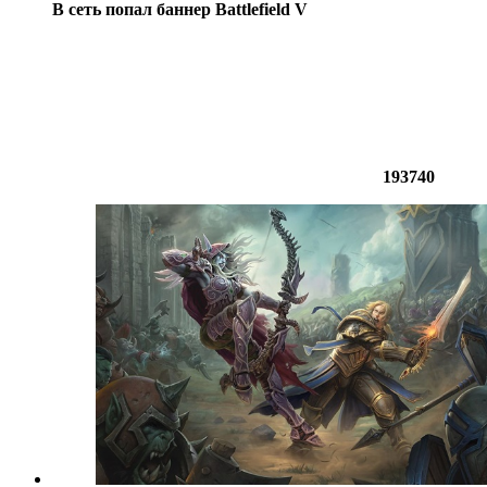
В сеть попал баннер Battlefield V
193740