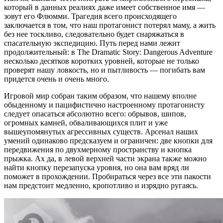
который в данных реалиях даже имеет собственное имя —
зовут его Флюмми. Трагедия всего происходящего
заключается в том, что наш протагонист потерял маму, а жить
без нее тоскливо, следовательно будет снаряжаться в
спасательную экспедицию. Путь перед нами лежит
продолжительный: в The Dramatic Story: Dangerous Adventure
несколько десятков коротких уровней, которые не только
проверят нашу ловкость, но и пытливость — погибать вам
придется очень и очень много.
Игровой мир собран таким образом, что нашему вполне
обыденному и пацифистично настроенному протагонисту
следует опасаться абсолютно всего: обрывов, шипов,
огромных камней, обваливающихся плит и уже
вышеупомянутых агрессивных существ. Арсенал наших
умений одинаково предсказуем и ограничен: две кнопки для
передвижения по двухмерному пространству и кнопка
прыжка. Ах да, в левой верхней части экрана также можно
найти кнопку перезапуска уровня, но она вам вряд ли
поможет в прохождении. Пробираться через все эти пакости
нам предстоит медленно, кропотливо и изрядно ругаясь.